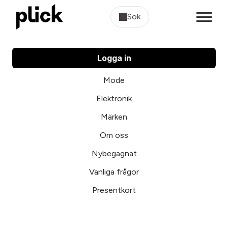
Sök
Logga in
Mode
Elektronik
Märken
Om oss
Nybegagnat
Vanliga frågor
Presentkort