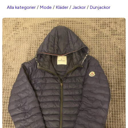
Alla kategorier
/
Mode
/
Kläder
/
Jackor
/
Dunjackor