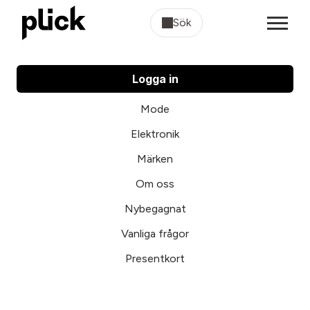
Sök
Logga in
Mode
Elektronik
Märken
Om oss
Nybegagnat
Vanliga frågor
Presentkort