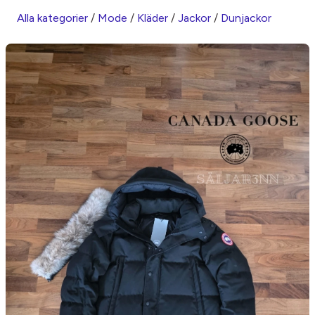
Alla kategorier
/
Mode
/
Kläder
/
Jackor
/
Dunjackor