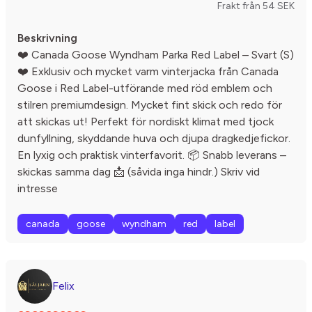
Frakt från 54 SEK
Beskrivning
❤️ Canada Goose Wyndham Parka Red Label – Svart (S)
❤️ Exklusiv och mycket varm vinterjacka från Canada
Goose i Red Label-utförande med röd emblem och
stilren premiumdesign. Mycket fint skick och redo för
att skickas ut! Perfekt för nordiskt klimat med tjock
dunfyllning, skyddande huva och djupa dragkedjefickor.
En lyxig och praktisk vinterfavorit. 📦 Snabb leverans –
skickas samma dag 📩 (såvida inga hindr.) Skriv vid
intresse
canada
goose
wyndham
red
label
Felix