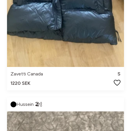
Zavetti Canada
S
1220 SEK
Hussein 🏖️🍾