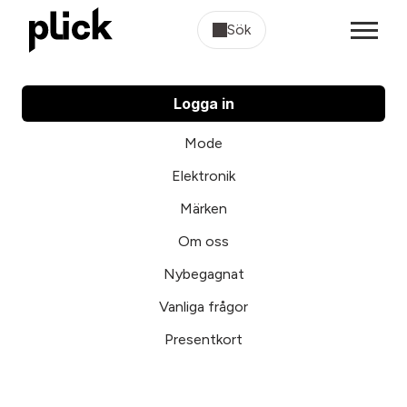
Sök
Logga in
Mode
Elektronik
Märken
Om oss
Nybegagnat
Vanliga frågor
Presentkort