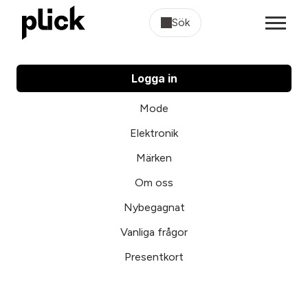
Sök
Logga in
Mode
Elektronik
Märken
Om oss
Nybegagnat
Vanliga frågor
Presentkort