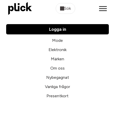
Sök
Logga in
Mode
Elektronik
Märken
Om oss
Nybegagnat
Vanliga frågor
Presentkort