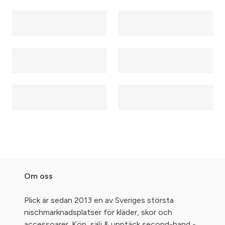
Om oss
Plick är sedan 2013 en av Sveriges största
nischmarknadsplatser för kläder, skor och
accessoarer. Köp, sälj & upptäck second-hand -