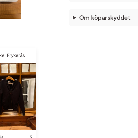
Om köparskyddet
xel Frykerås
is
S