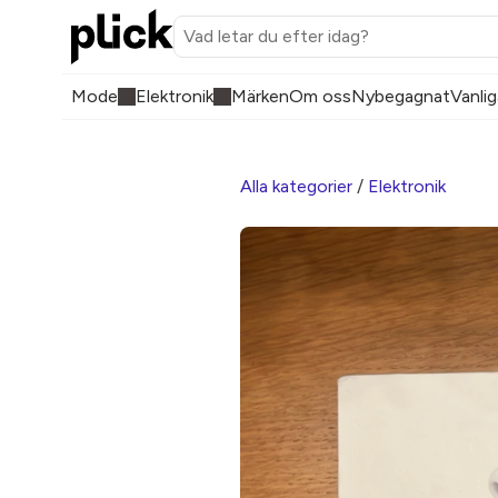
Mode
Elektronik
Märken
Om oss
Nybegagnat
Vanlig
Alla kategorier
/
Elektronik