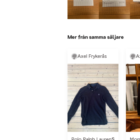
Mer från samma säljare
Axel Frykerås
A
Polo Ralph Lauren
S
Morr