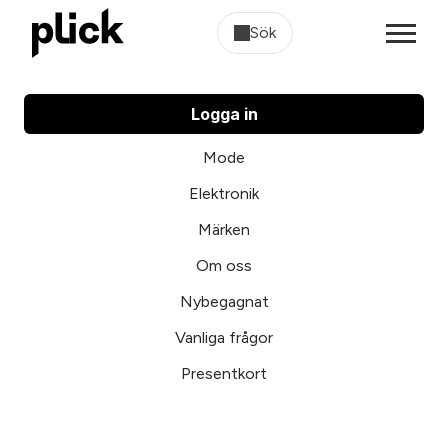
Sök
Logga in
Mode
Elektronik
Märken
Om oss
Nybegagnat
Vanliga frågor
Presentkort