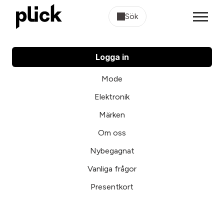
Sök
Logga in
Mode
Elektronik
Märken
Om oss
Nybegagnat
Vanliga frågor
Presentkort