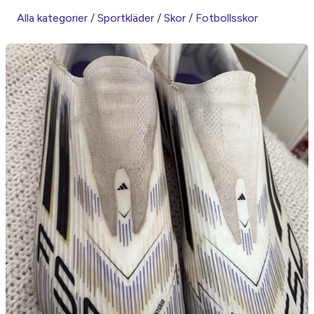
Alla kategorier
/
Sportkläder
/
Skor
/
Fotbollsskor