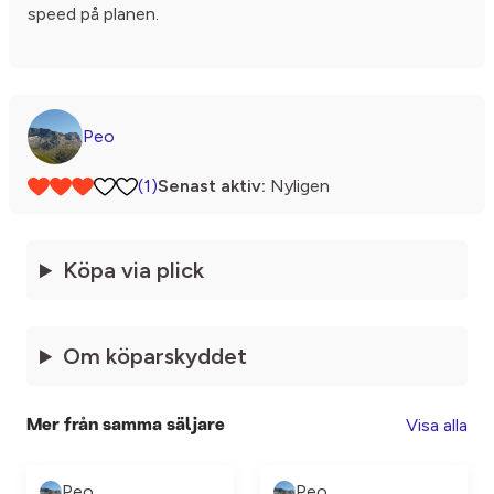
speed på planen.
Peo
(1)
Senast aktiv:
Nyligen
Köpa via plick
Om köparskyddet
Visa alla
Mer från samma säljare
Peo
Peo