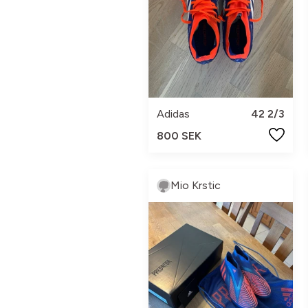
Adidas
42 2/3
800 SEK
Mio Krstic