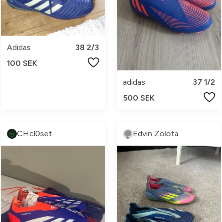
Adidas
38 2/3
100 SEK
adidas
37 1/2
500 SEK
CHcl0set
Edvin Zolota