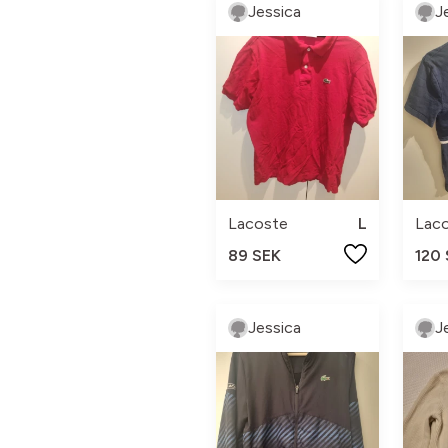
Jessica
J
Lacoste
L
Lac
89 SEK
120
Jessica
J