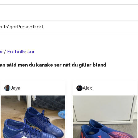
a frågor
Presentkort
or
/
Fotbollsskor
an såld men du kanske ser nåt du gillar bland
Jaya
Alex