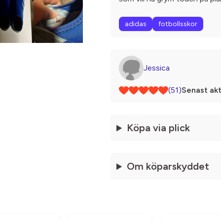
adidas
fotbollsskor
Jessica
(51)
Senast akt
Köpa via plick
Om köparskyddet