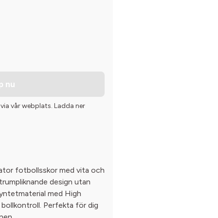
p nu
 via vår webplats. Ladda ner
dator fotbollsskor med vita och
 strumpliknande design utan
 syntetmaterial med High
bollkontroll. Perfekta för dig
nen.