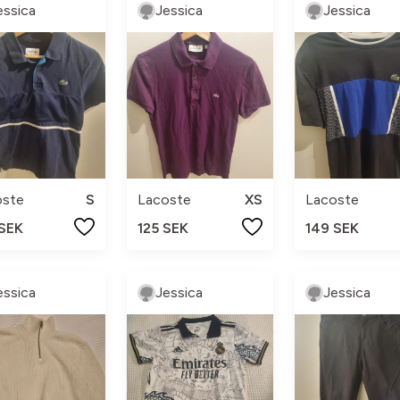
essica
Jessica
Jessica
oste
S
Lacoste
XS
Lacoste
 SEK
125 SEK
149 SEK
essica
Jessica
Jessica