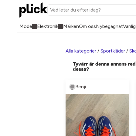
Mode
Elektronik
Märken
Om oss
Nybegagnat
Vanlig
Alla kategorier
/
Sportkläder
/
Sk
Tyvärr är denna annons red
dessa?
Benji