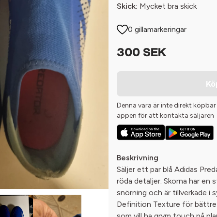
Skick:
Mycket bra skick
0 gillamarkeringar
300 SEK
Kö
Denna vara är inte direkt köpbar
appen för att kontakta säljaren
Beskrivning
Säljer ett par blå Adidas Pre
röda detaljer. Skorna har en
snörning och är tillverkade i
Definition Texture för bättre 
som vill ha grym touch på pla