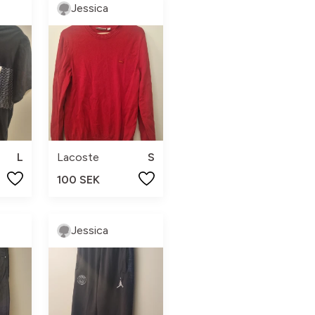
Jessica
L
Lacoste
S
100 SEK
Jessica