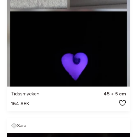
Tidssmycken
45 + 5 cm
164 SEK
Sara