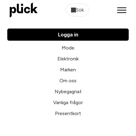
Sök
Logga in
Mode
Elektronik
Märken
Om oss
Nybegagnat
Vanliga frågor
Presentkort