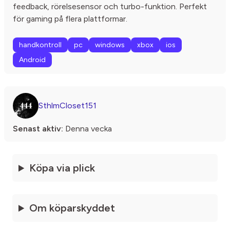
feedback, rörelsesensor och turbo-funktion. Perfekt
för gaming på flera plattformar.
handkontroll
pc
windows
xbox
ios
Android
SthlmCloset151
Senast aktiv:
Denna vecka
Köpa via plick
Om köparskyddet