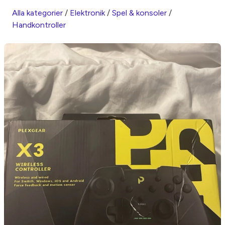
Alla kategorier
/
Elektronik
/
Spel & konsoler
/
Handkontroller