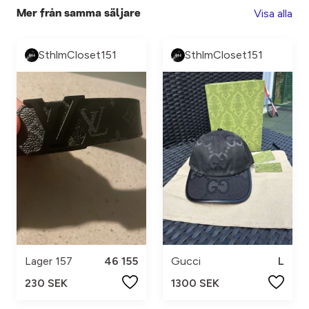
Visa alla
Mer från samma säljare
SthlmCloset151
SthlmCloset151
Lager 157
46 155
Gucci
L
230 SEK
1300 SEK