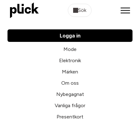
Sök
Logga in
Mode
Elektronik
Märken
Om oss
Nybegagnat
Vanliga frågor
Presentkort