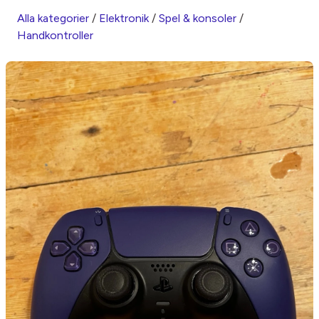
Alla kategorier
/
Elektronik
/
Spel & konsoler
/
Handkontroller