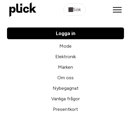
Sök
Logga in
Mode
Elektronik
Märken
Om oss
Nybegagnat
Vanliga frågor
Presentkort