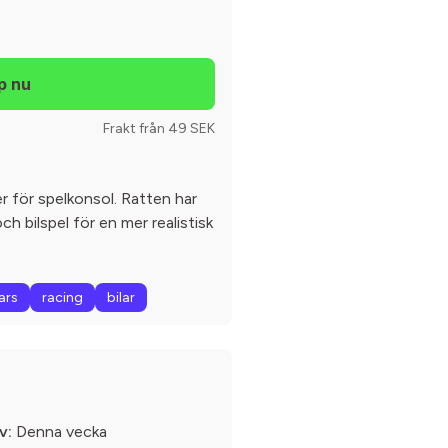
Frakt från 49 SEK
er för spelkonsol. Ratten har
ch bilspel för en mer realistisk
ars
racing
bilar
v:
Denna vecka