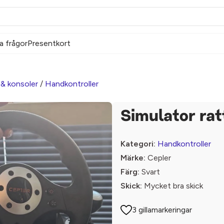
a frågor
Presentkort
 & konsoler
/
Handkontroller
Simulator rat
Kategori:
Handkontroller
Märke:
Cepler
Färg:
Svart
Skick:
Mycket bra skick
3 gillamarkeringar