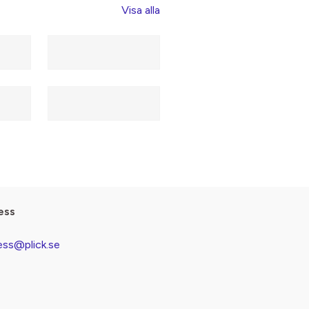
Visa alla
ess
ess@plick.se