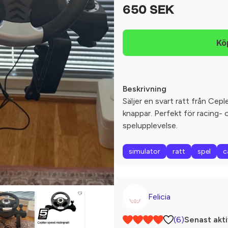
650 SEK
Beskrivning
Säljer en svart ratt från Cepl
knappar. Perfekt för racing- o
spelupplevelse.
simulator
ratt
spel
c
Felicia
(6)
Senast akti