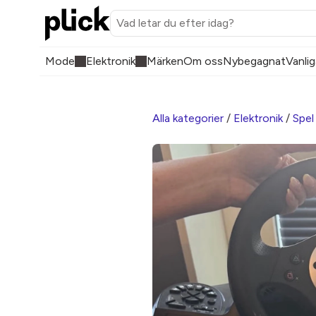
Mode
Elektronik
Märken
Om oss
Nybegagnat
Vanlig
Alla kategorier
/
Elektronik
/
Spel