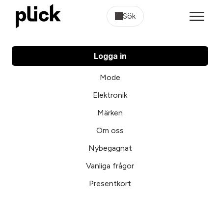
Sök
Logga in
Mode
Elektronik
Märken
Om oss
Nybegagnat
Vanliga frågor
Presentkort