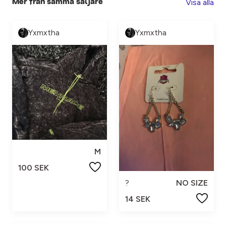
Visa alla
Mer från samma säljare
Yxmxtha
Yxmxtha
M
100 SEK
?
NO SIZE
14 SEK