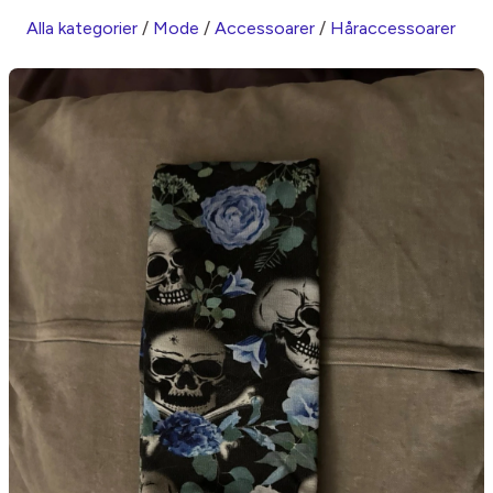
Alla kategorier
/
Mode
/
Accessoarer
/
Håraccessoarer