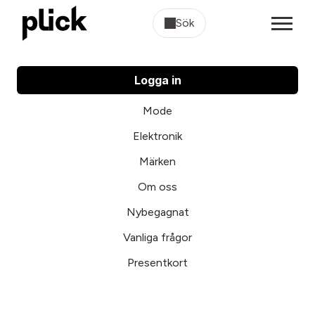
Sök
Logga in
Mode
Elektronik
Märken
Om oss
Nybegagnat
Vanliga frågor
Presentkort