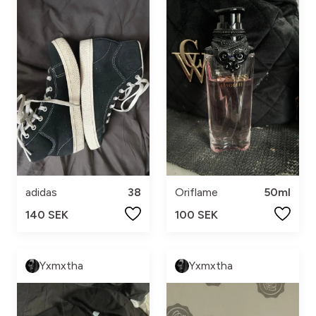
adidas
38
Oriflame
50ml
140 SEK
100 SEK
Yxmxtha
Yxmxtha