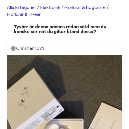
Alla kategorier
/
Elektronik
/
Hörlurar & högtalare
/
Hörlurar & in-ear
Tyvärr är denna annons redan såld men du
kanske ser nåt du gillar bland dessa?
Christian1021