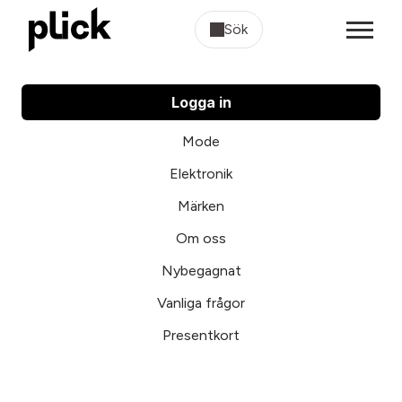
Sök
Logga in
Mode
Elektronik
Märken
Om oss
Nybegagnat
Vanliga frågor
Presentkort