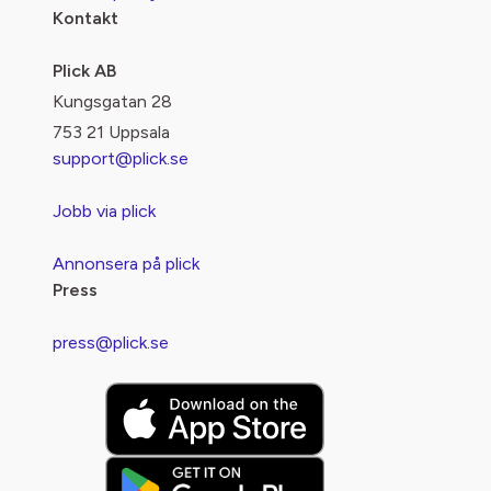
Kontakt
Plick AB
Kungsgatan 28
753 21 Uppsala
support@plick.se
Jobb via plick
Annonsera på plick
Press
press@plick.se