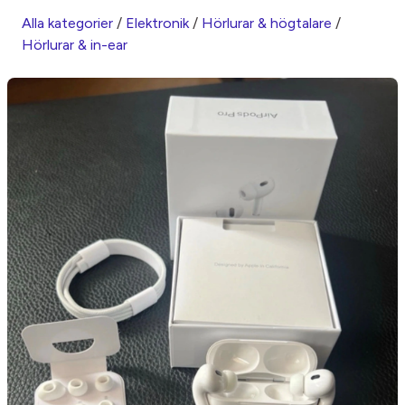
Alla kategorier
/
Elektronik
/
Hörlurar & högtalare
/
Hörlurar & in-ear