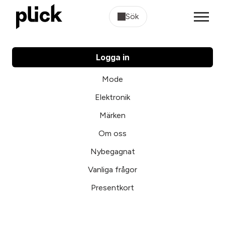
Sök
Logga in
Mode
Elektronik
Märken
Om oss
Nybegagnat
Vanliga frågor
Presentkort