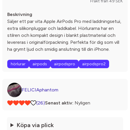
Frakt från 49 SEK
Beskrivning
Säljer ett par vita Apple AirPods Pro med laddningsetui,
extra silikonpluggar och laddkabel. Hörlurarna har en
stilren och kompakt design i blankt plastmaterial och
levereras i originalförpackning. Perfekta för dig som vill
ha grymt ljud och smidig anslutning till din iPhone.
hörlurar
airpods
airpodspro
airpodspro2
FELICIAphantom
(26)
Senast aktiv:
Nyligen
Köpa via plick