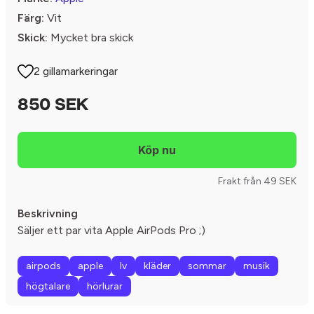
Färg:
Vit
Skick:
Mycket bra skick
2 gillamarkeringar
850 SEK
Frakt från 49 SEK
Beskrivning
Säljer ett par vita Apple AirPods Pro ;)
airpods
apple
lv
kläder
sommar
musik
högtalare
hörlurar