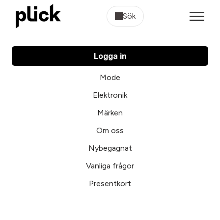
Sök
Logga in
Mode
Elektronik
Märken
Om oss
Nybegagnat
Vanliga frågor
Presentkort