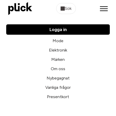
Sök
Logga in
Mode
Elektronik
Märken
Om oss
Nybegagnat
Vanliga frågor
Presentkort