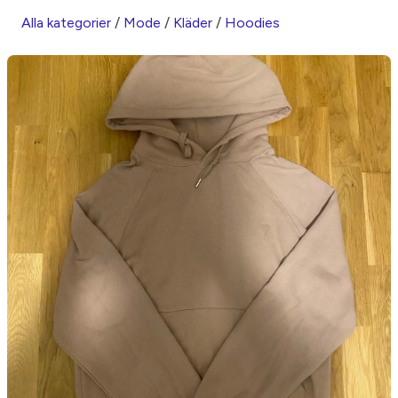
Alla kategorier
/
Mode
/
Kläder
/
Hoodies