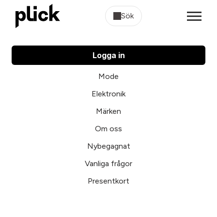
Sök
Logga in
Mode
Elektronik
Märken
Om oss
Nybegagnat
Vanliga frågor
Presentkort