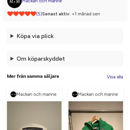
Mackan och manne
(5)
Senast aktiv:
+1 månad sen
Köpa via plick
Om köparskyddet
Visa alla
Mer från samma säljare
Mackan och manne
Mackan och manne