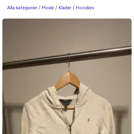
Alla kategorier
/
Mode
/
Kläder
/
Hoodies