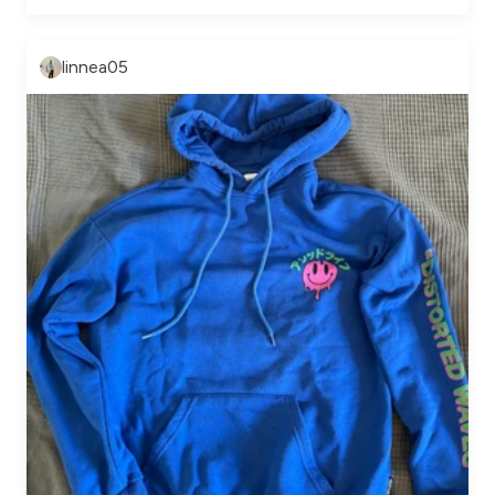
linnea05