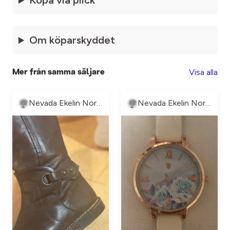
Köpa via plick
Om köparskyddet
Visa alla
Mer från samma säljare
Nevada Ekelin Norström
Nevada Ekelin Norström