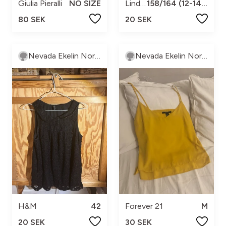
Giulia Pieralli
NO SIZE
Lindex
158/164 (12-14 år)
80 SEK
20 SEK
Nevada Ekelin Norström
Nevada Ekelin Norström
H&M
42
Forever 21
M
20 SEK
30 SEK