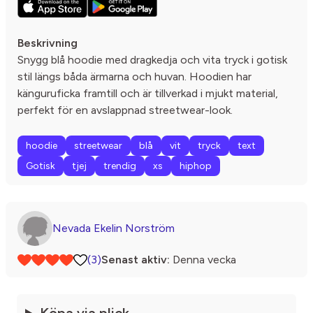
Beskrivning
Snygg blå hoodie med dragkedja och vita tryck i gotisk
stil längs båda ärmarna och huvan. Hoodien har
känguruficka framtill och är tillverkad i mjukt material,
perfekt för en avslappnad streetwear-look.
hoodie
streetwear
blå
vit
tryck
text
Gotisk
tjej
trendig
xs
hiphop
Nevada Ekelin Norström
(3)
Senast aktiv:
Denna vecka