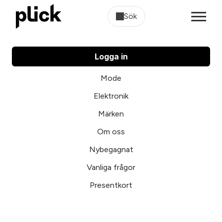
Sök
Logga in
Mode
Elektronik
Märken
Om oss
Nybegagnat
Vanliga frågor
Presentkort