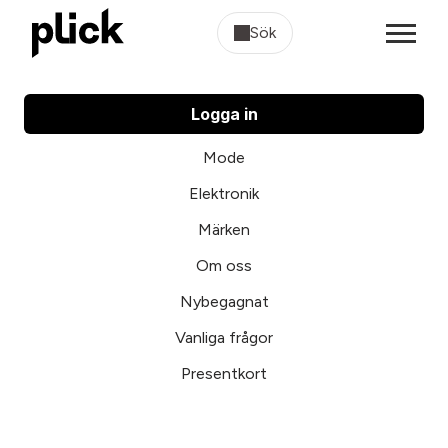
Sök
Logga in
Mode
Elektronik
Märken
Om oss
Nybegagnat
Vanliga frågor
Presentkort