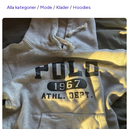
Alla kategorier
/
Mode
/
Kläder
/
Hoodies