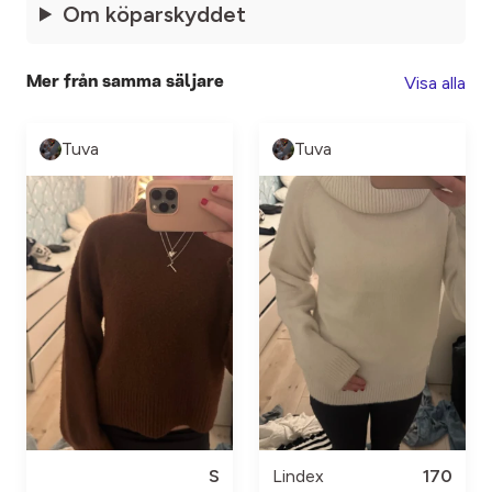
Om köparskyddet
Visa alla
Mer från samma säljare
Tuva
Tuva
S
Lindex
170