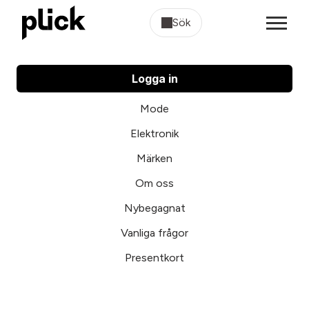
Sök
Logga in
Mode
Elektronik
Märken
Om oss
Nybegagnat
Vanliga frågor
Presentkort