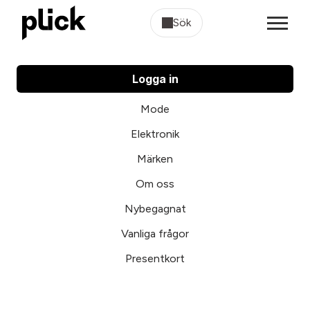
Sök
Logga in
Mode
Elektronik
Märken
Om oss
Nybegagnat
Vanliga frågor
Presentkort