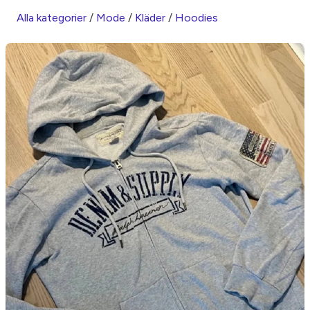
Alla kategorier
/
Mode
/
Kläder
/
Hoodies