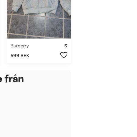
Burberry
S
599 SEK
e från