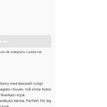
p nu
 via vår webplats. Ladda ner
berry med klassiskt rutigt
agsko i huvan, två stora fickor
illverkad i mjuk
xklusiv känsla. Perfekt för dig
g look.