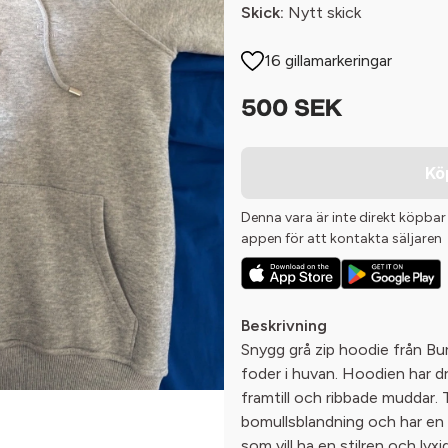
Skick:
Nytt skick
16 gillamarkeringar
500 SEK
Kö
Denna vara är inte direkt köpbar
appen för att kontakta säljaren
Beskrivning
Snygg grå zip hoodie från Bur
foder i huvan. Hoodien har dr
framtill och ribbade muddar. T
bomullsblandning och har en e
som vill ha en stilren och lyxi