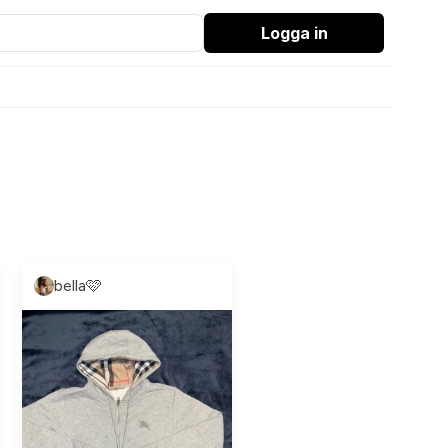
Logga in
bella🩷