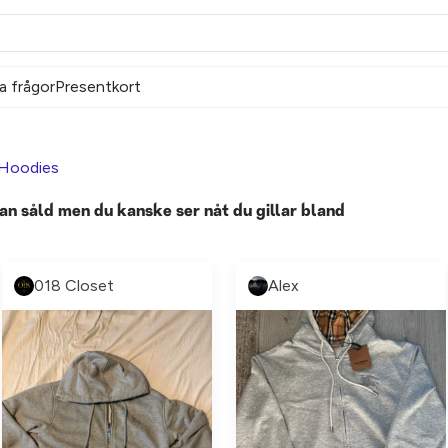
a frågor
Presentkort
Hoodies
an såld men du kanske ser nåt du gillar bland
018 Closet
Alex