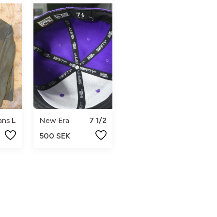
ans
L
New Era
7 1/2
500 SEK