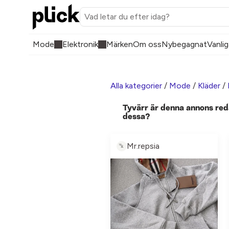
Mode
Elektronik
Märken
Om oss
Nybegagnat
Vanlig
Alla kategorier
/
Mode
/
Kläder
/
Tyvärr är denna annons red
dessa?
Mr.repsia