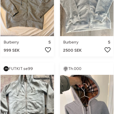
Burberry
S
Burberry
S
999 SEK
2500 SEK
FUTKIT.se99
Th.000