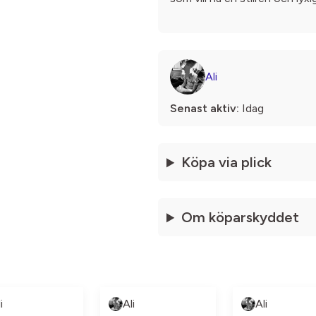
Ali
Senast aktiv:
Idag
Köpa via plick
Om köparskyddet
i
Ali
Ali