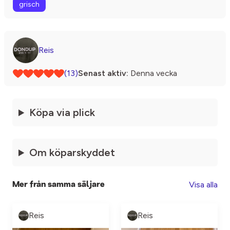
grisch
Reis
(13)
Senast aktiv:
Denna vecka
Köpa via plick
Om köparskyddet
Visa alla
Mer från samma säljare
Reis
Reis