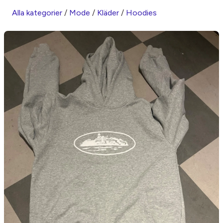
Alla kategorier
/
Mode
/
Kläder
/
Hoodies