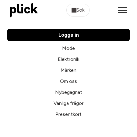
Sök
Logga in
Mode
Elektronik
Märken
Om oss
Nybegagnat
Vanliga frågor
Presentkort