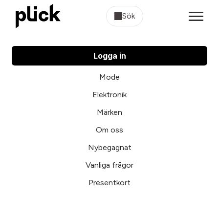
Sök
Logga in
Mode
Elektronik
Märken
Om oss
Nybegagnat
Vanliga frågor
Presentkort