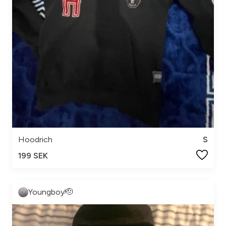
Hoodrich
S
199 SEK
Youngboy🫡