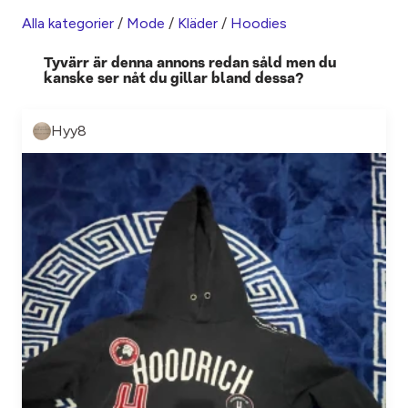
Alla kategorier
/
Mode
/
Kläder
/
Hoodies
Tyvärr är denna annons redan såld men du
kanske ser nåt du gillar bland dessa?
Hyy8