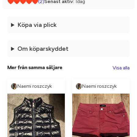
(2)
Senast aktiv:
Idag
Köpa via plick
Om köparskyddet
Visa alla
Mer från samma säljare
Naemi roszczyk
Naemi roszczyk