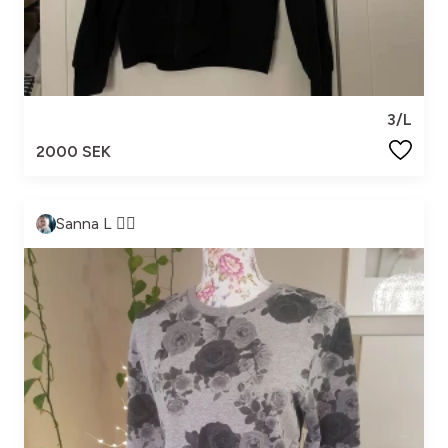
3/L
2000 SEK
Sanna L 🧚‍♀️