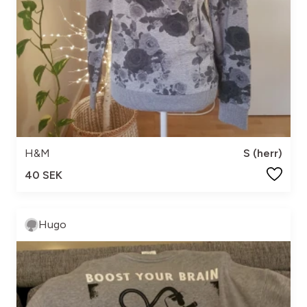
H&M
S (herr)
40 SEK
Hugo