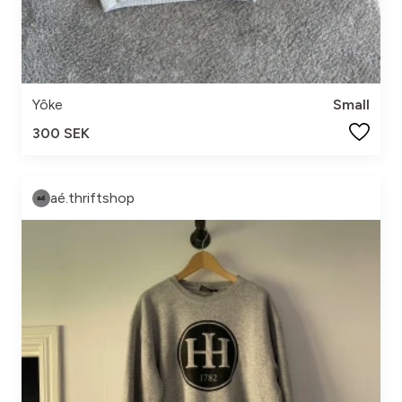
Yôke
Small
300 SEK
aé.thriftshop