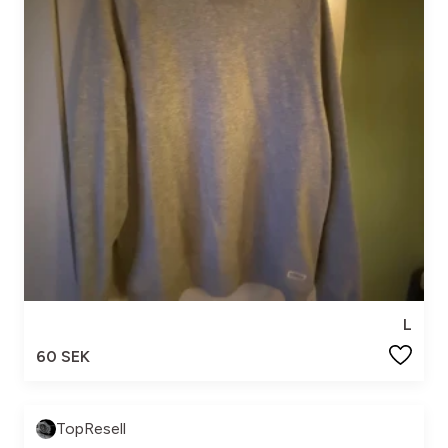
L
60 SEK
TopResell