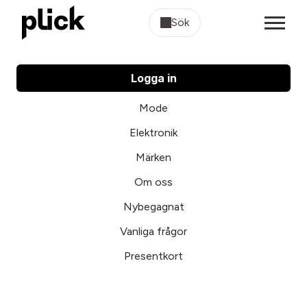
Sök
Logga in
Mode
Elektronik
Märken
Om oss
Nybegagnat
Vanliga frågor
Presentkort