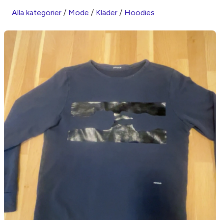
Alla kategorier
/
Mode
/
Kläder
/
Hoodies