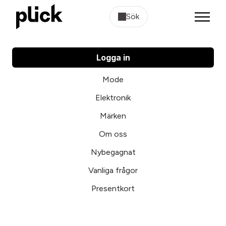
Sök
Logga in
Mode
Elektronik
Märken
Om oss
Nybegagnat
Vanliga frågor
Presentkort