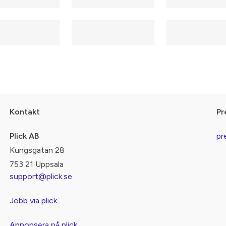
Kontakt
Pr
Plick AB
pr
Kungsgatan 28
753 21 Uppsala
support@plick.se
Jobb via plick
Annonsera på plick