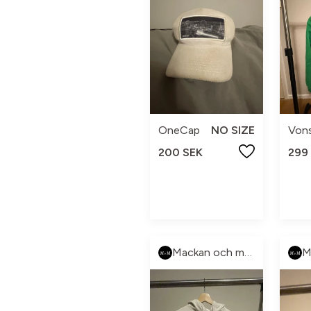
OneCap
NO SIZE
Von
200 SEK
299
Mackan och manne