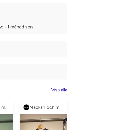
v:
+1 månad sen
Visa alla
Mackan och manne
Mackan och manne