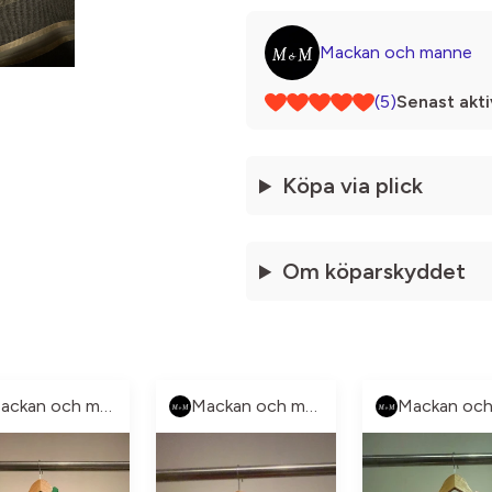
Mackan och manne
(5)
Senast akti
Köpa via plick
Om köparskyddet
Mackan och manne
Mackan och manne