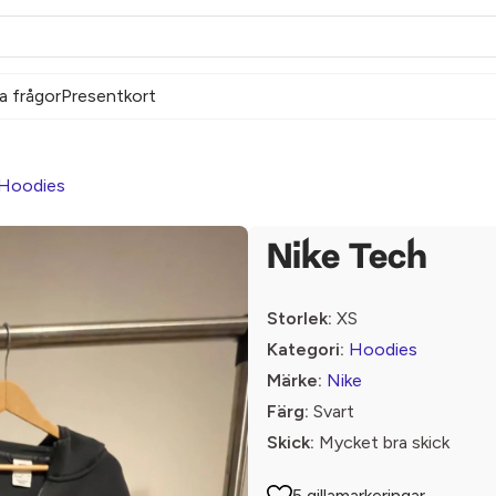
a frågor
Presentkort
Hoodies
Nike Tech
Storlek:
XS
Kategori:
Hoodies
Märke:
Nike
Färg:
Svart
Skick:
Mycket bra skick
5 gillamarkeringar