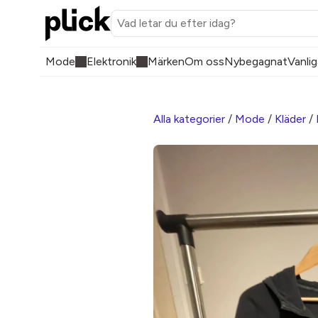
Mode
Elektronik
Märken
Om oss
Nybegagnat
Vanlig
Alla kategorier
/
Mode
/
Kläder
/