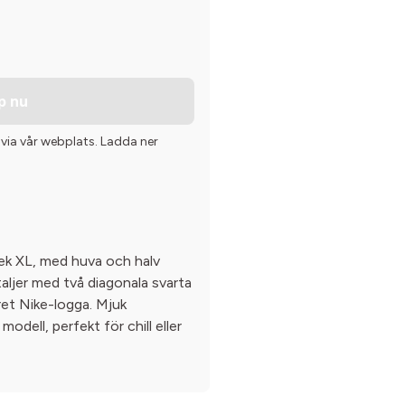
p nu
 via vår webplats. Ladda ner
lek XL, med huva och halv
taljer med två diagonala svarta
ret Nike-logga. Mjuk
odell, perfekt för chill eller