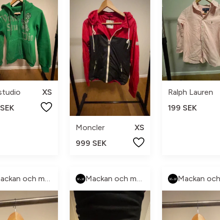
studio
XS
Ralph Lauren
 SEK
199 SEK
Moncler
XS
999 SEK
Mackan och manne
Mackan och manne