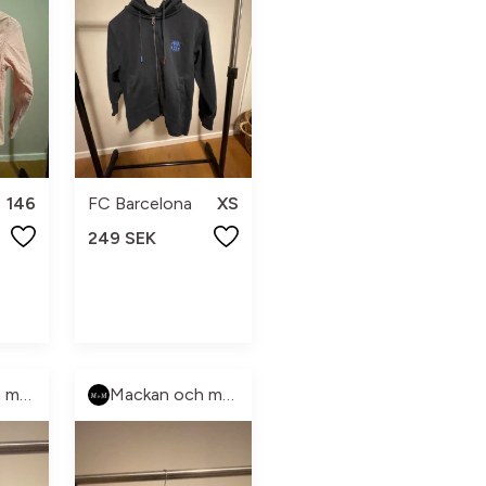
146
FC Barcelona
XS
249 SEK
Mackan och manne
Mackan och manne