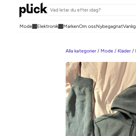
Mode
Elektronik
Märken
Om oss
Nybegagnat
Vanlig
Alla kategorier
/
Mode
/
Kläder
/