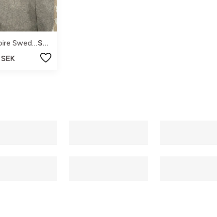
Rovoire Sweden
S-M
 SEK