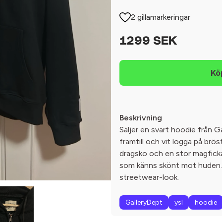
2 gillamarkeringar
1299 SEK
Beskrivning
Säljer en svart hoodie från G
framtill och vit logga på br
dragsko och en stor magficka.
som känns skönt mot huden. 
streetwear-look.
GalleryDept
ysl
hoodie