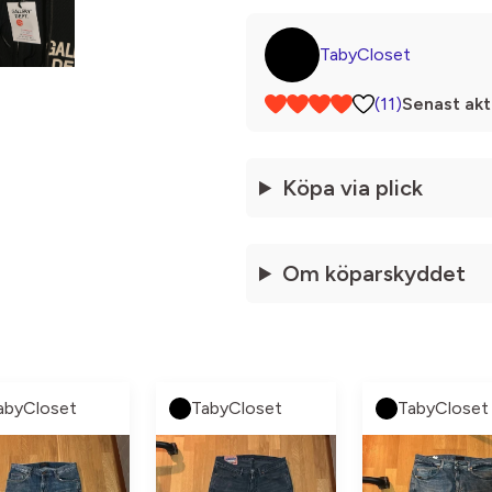
TabyCloset
(11)
Senast akt
Köpa via plick
Om köparskyddet
abyCloset
TabyCloset
TabyCloset