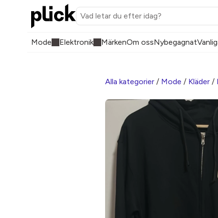
Mode
Elektronik
Märken
Om oss
Nybegagnat
Vanlig
Alla kategorier
/
Mode
/
Kläder
/