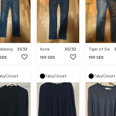
ndeberg
31/32
Acne
30/32
Tiger of Sweden
 SEK
199 SEK
199 SEK
abyCloset
TabyCloset
TabyCloset