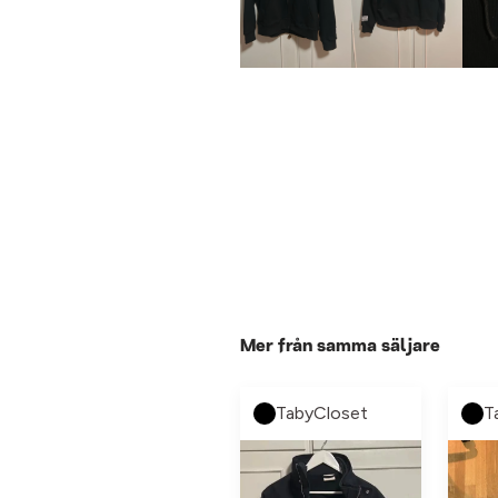
Mer från samma säljare
TabyCloset
T