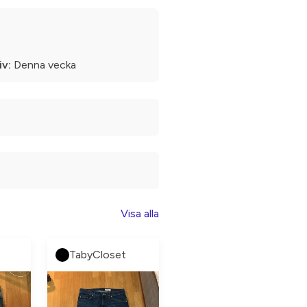
iv:
Denna vecka
Visa alla
TabyCloset