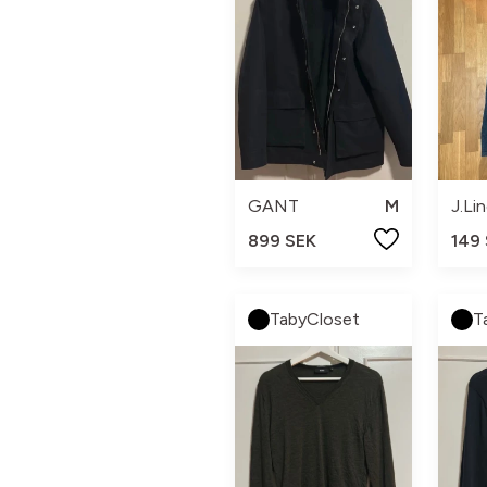
GANT
M
J.Li
899 SEK
149
TabyCloset
T