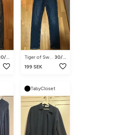
30/34
Tiger of Sweden
30/34
199 SEK
TabyCloset