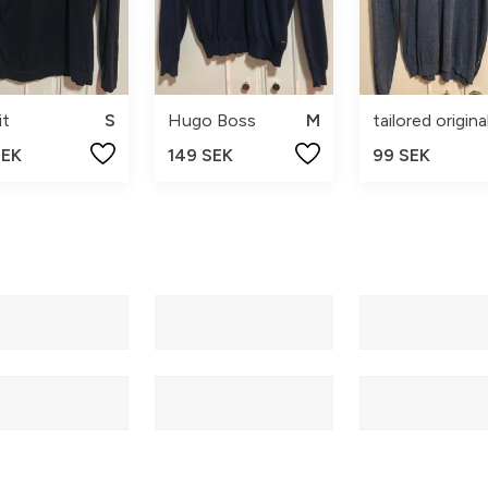
it
S
Hugo Boss
M
tailored origina
SEK
149 SEK
99 SEK