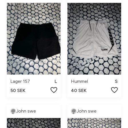
Lager 157
L
Hummel
S
50 SEK
40 SEK
John swe
John swe