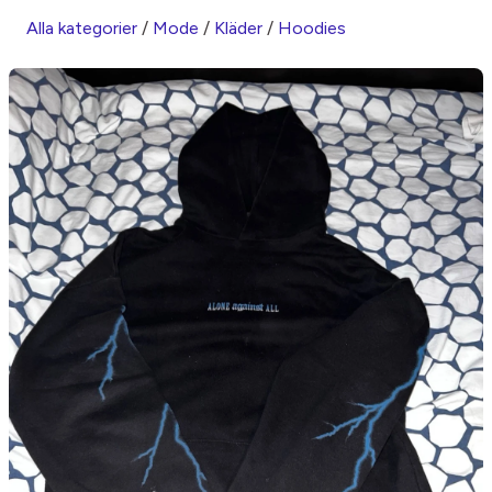
Alla kategorier
/
Mode
/
Kläder
/
Hoodies