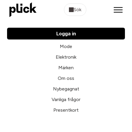
Sök
Logga in
Mode
Elektronik
Märken
Om oss
Nybegagnat
Vanliga frågor
Presentkort