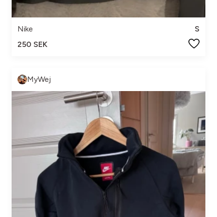
Nike
S
250 SEK
MyWej