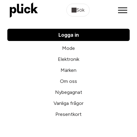
Sök
Logga in
Mode
Elektronik
Märken
Om oss
Nybegagnat
Vanliga frågor
Presentkort