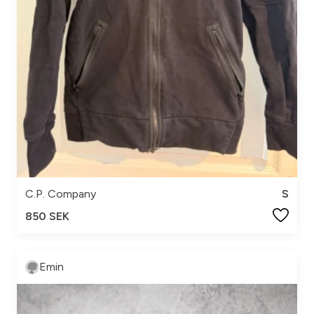
C.P. Company
S
850 SEK
Emin