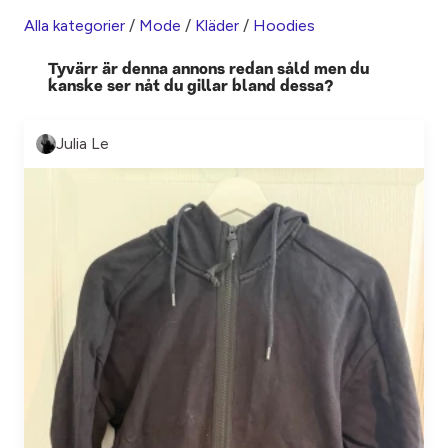
Alla kategorier
/
Mode
/
Kläder
/
Hoodies
Tyvärr är denna annons redan såld men du
kanske ser nåt du gillar bland dessa?
Julia Le