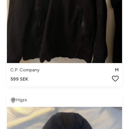
C.P. Company
M
599 SEK
Hgzx