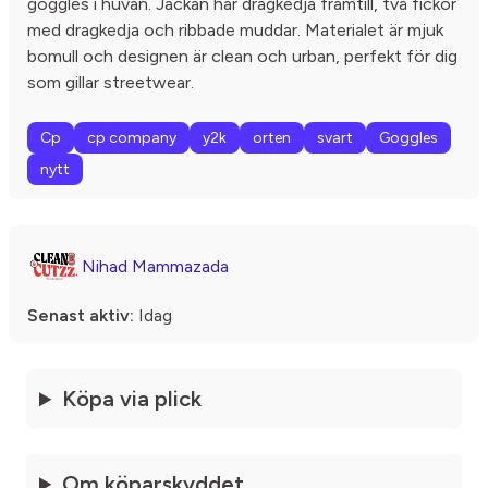
goggles i huvan. Jackan har dragkedja framtill, två fickor
med dragkedja och ribbade muddar. Materialet är mjuk
bomull och designen är clean och urban, perfekt för dig
som gillar streetwear.
Cp
cp company
y2k
orten
svart
Goggles
nytt
Nihad Mammazada
Senast aktiv:
Idag
Köpa via plick
Om köparskyddet