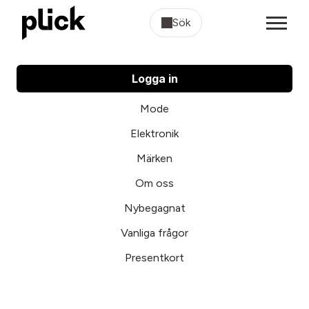
Sök
Logga in
Mode
Elektronik
Märken
Om oss
Nybegagnat
Vanliga frågor
Presentkort