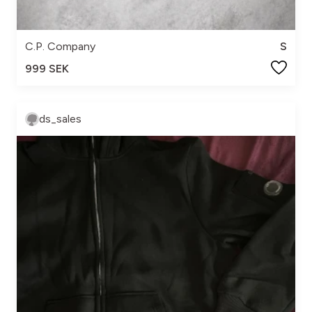
C.P. Company
S
999 SEK
ds_sales