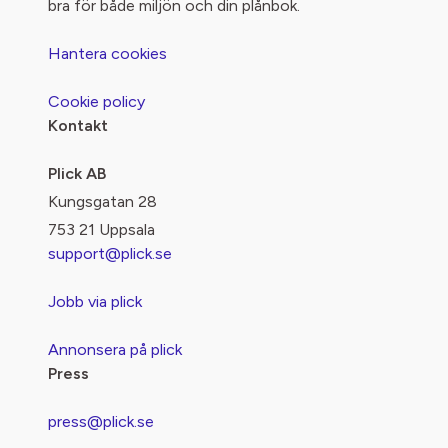
bra för både miljön och din plånbok.
Hantera cookies
Cookie policy
Kontakt
Plick AB
Kungsgatan 28
753 21 Uppsala
support@plick.se
Jobb via plick
Annonsera på plick
Press
press@plick.se