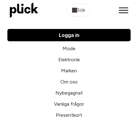
Sök
Logga in
Mode
Elektronik
Märken
Om oss
Nybegagnat
Vanliga frågor
Presentkort