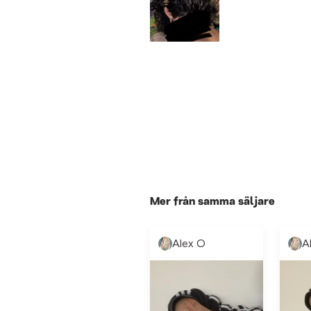
Mer från samma säljare
Alex O
A