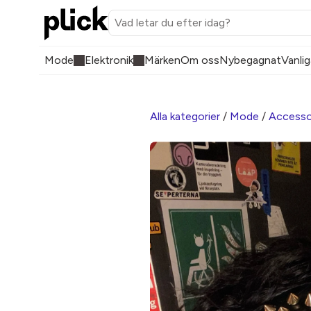
Mode
Elektronik
Märken
Om oss
Nybegagnat
Vanlig
Alla kategorier
/
Mode
/
Accesso