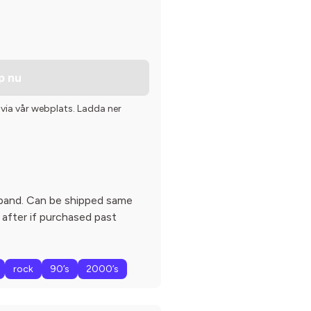
p nu
 via vår webplats. Ladda ner
band. Can be shipped same
 after if purchased past
rock
90’s
2000’s