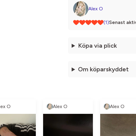
Alex O
(1)
Senast akti
Köpa via plick
Om köparskyddet
lex O
Alex O
Alex O