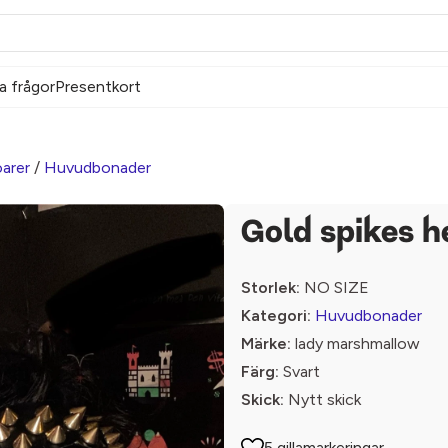
a frågor
Presentkort
arer
/
Huvudbonader
Gold spikes 
Storlek:
NO SIZE
Kategori:
Huvudbonader
Märke:
lady marshmallow
Färg:
Svart
Skick:
Nytt skick
5 gillamarkeringar