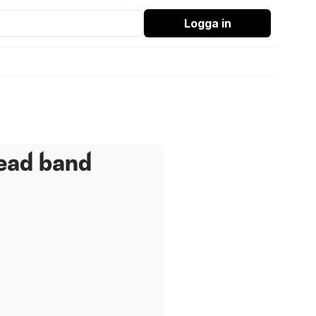
Logga in
head band