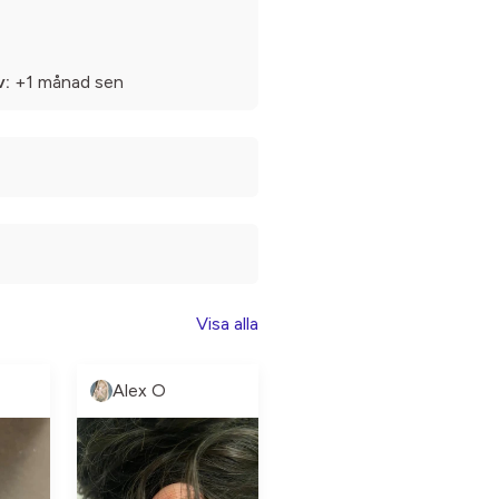
v:
+1 månad sen
Visa alla
Alex O