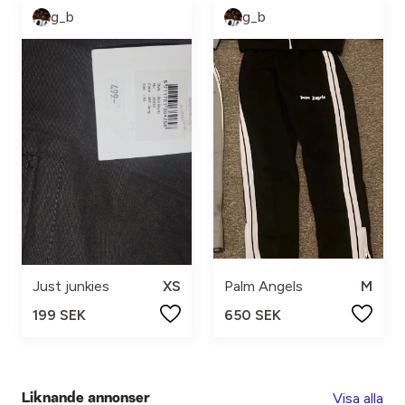
g_b
g_b
Just junkies
XS
Palm Angels
M
199 SEK
650 SEK
Visa alla
Liknande annonser