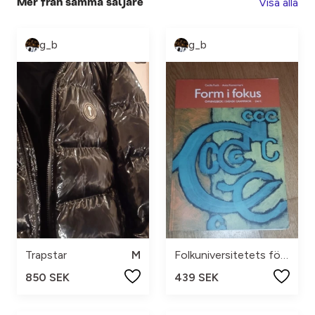
Visa alla
Mer från samma säljare
g_b
g_b
Trapstar
M
Folkuniversitetets förlag
850 SEK
439 SEK