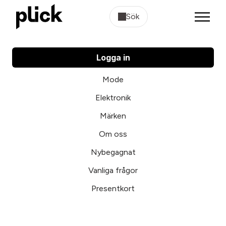
Sök
Logga in
Mode
Elektronik
Märken
Om oss
Nybegagnat
Vanliga frågor
Presentkort