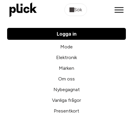
Sök
Logga in
Mode
Elektronik
Märken
Om oss
Nybegagnat
Vanliga frågor
Presentkort