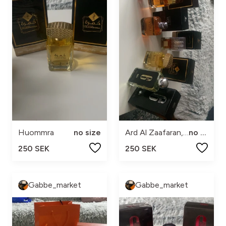
Huommra
no size
Ard Al Zaafaran, You, 6ml
no size
250 SEK
250 SEK
Gabbe_market
Gabbe_market