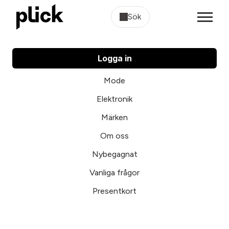
Sök
Logga in
Mode
Elektronik
Märken
Om oss
Nybegagnat
Vanliga frågor
Presentkort