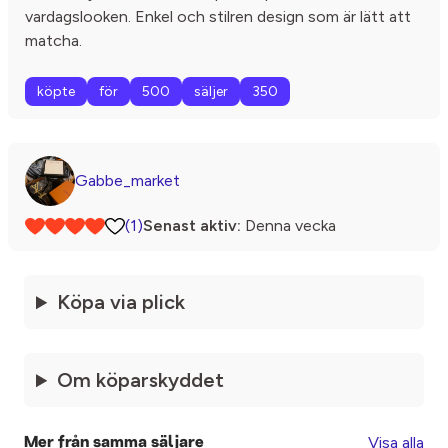
vardagslooken. Enkel och stilren design som är lätt att
matcha.
köpte
för
500
säljer
350
Gabbe_market
(1)
Senast aktiv:
Denna vecka
Köpa via plick
Om köparskyddet
Visa alla
Mer från samma säljare