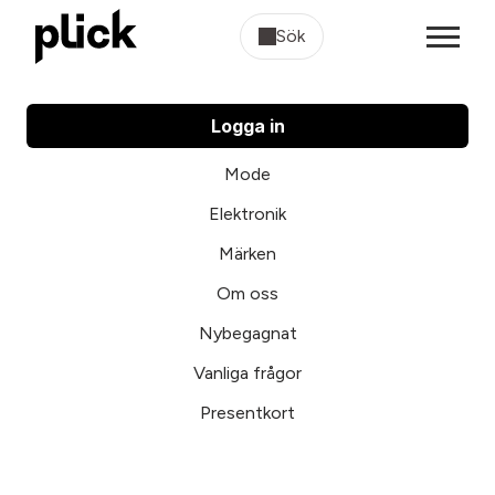
Sök
Logga in
Mode
Elektronik
Märken
Om oss
Nybegagnat
Vanliga frågor
Presentkort