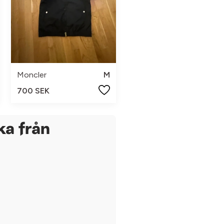
Moncler
M
700 SEK
ka från