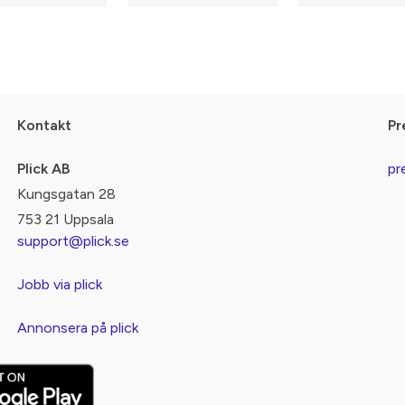
Kontakt
Pr
Plick AB
pr
Kungsgatan 28
753 21 Uppsala
support@plick.se
Jobb via plick
Annonsera på plick