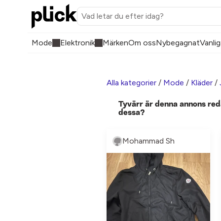
Mode
Elektronik
Märken
Om oss
Nybegagnat
Vanlig
Alla kategorier
/
Mode
/
Kläder
/
Tyvärr är denna annons red
dessa?
Mohammad Sh