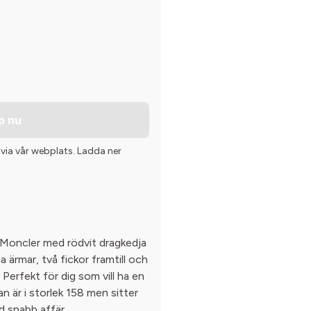
p nu
 via vår webplats. Ladda ner
n Moncler med rödvit dragkedja
 ärmar, två fickor framtill och
Perfekt för dig som vill ha en
an är i storlek 158 men sitter
d snabb affär.