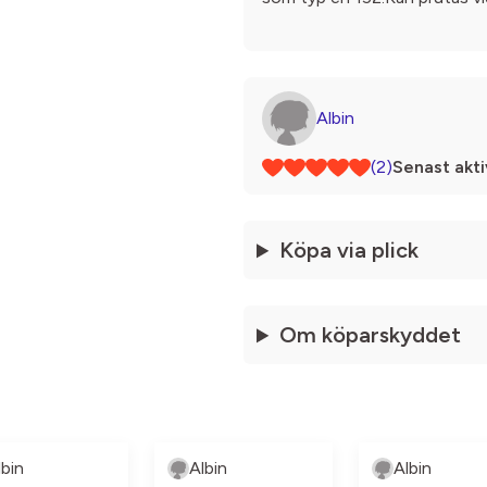
Albin
(2)
Senast akti
Köpa via plick
Om köparskyddet
lbin
Albin
Albin