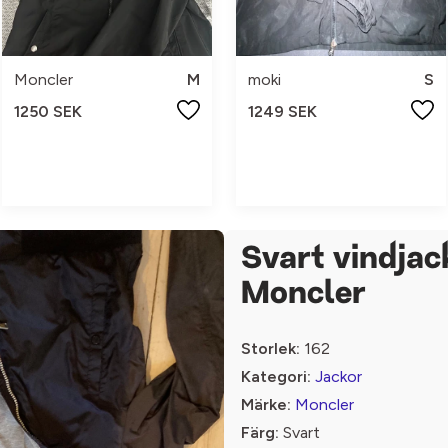
Moncler
M
moki
S
1250 SEK
1249 SEK
Svart vindjac
Moncler
Storlek:
162
Kategori:
Jackor
Märke:
Moncler
Färg:
Svart