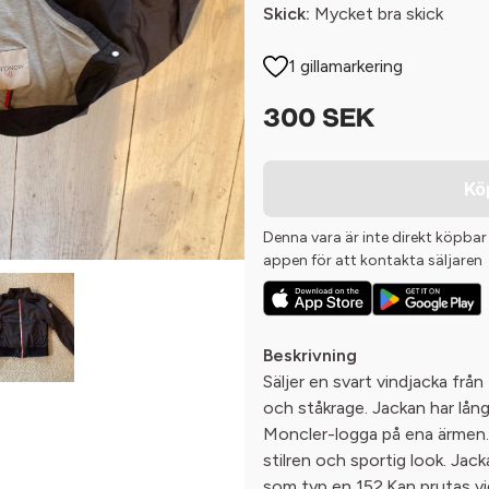
Skick:
Mycket bra skick
1 gillamarkering
300 SEK
Kö
Denna vara är inte direkt köpbar
appen för att kontakta säljaren
Beskrivning
Säljer en svart vindjacka frå
och ståkrage. Jackan har långa
Moncler-logga på ena ärmen. 
stilren och sportig look. Jack
som typ en 152.Kan prutas vi