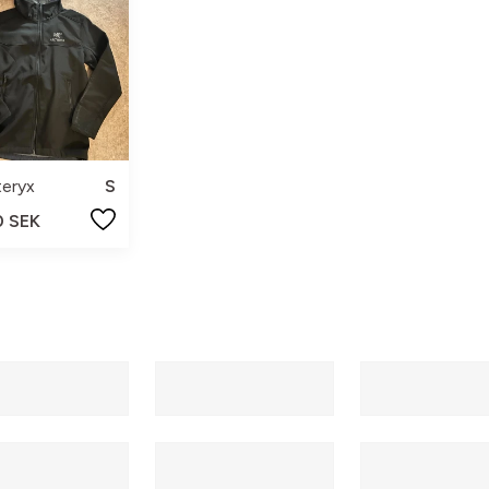
teryx
S
0 SEK