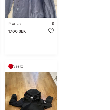
Moncler
S
1700 SEK
Ssellz