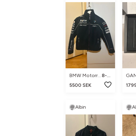
BMW Motorrad
8-10
GA
5500 SEK
179
Albin
A