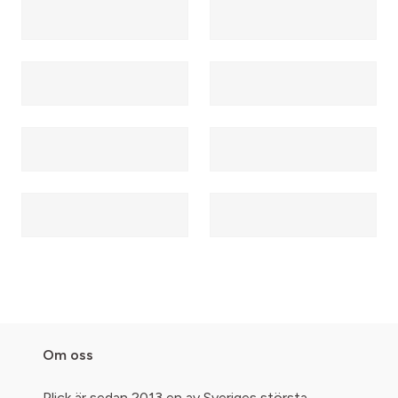
Om oss
Plick är sedan 2013 en av Sveriges största