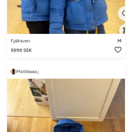
Fjällräven
M
5999 SEK
Matildaaa.j