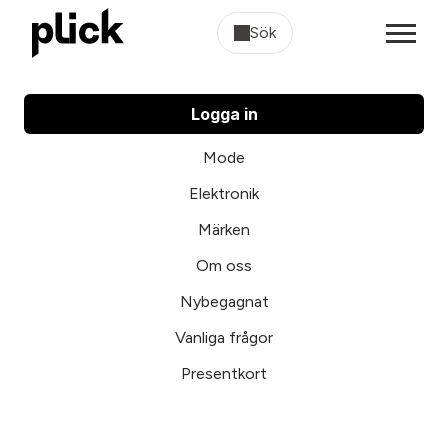
Sök
Logga in
Mode
Elektronik
Märken
Om oss
Nybegagnat
Vanliga frågor
Presentkort