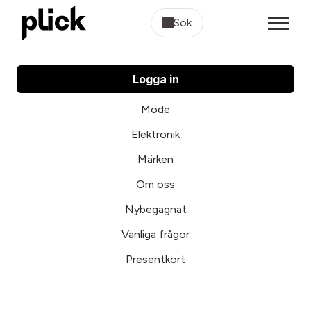
Sök
Logga in
Mode
Elektronik
Märken
Om oss
Nybegagnat
Vanliga frågor
Presentkort