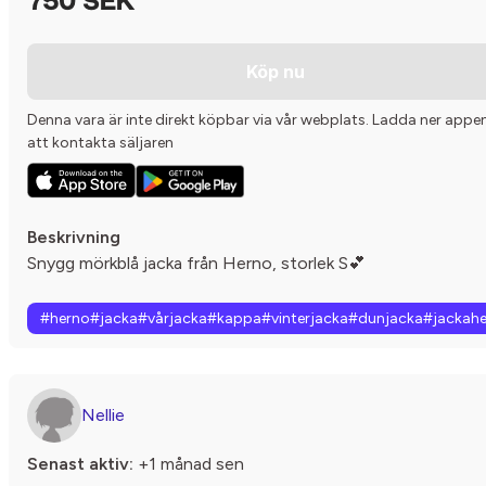
750 SEK
Köp nu
Denna vara är inte direkt köpbar via vår webplats. Ladda ner appen
att kontakta säljaren
Beskrivning
Snygg mörkblå jacka från Herno, storlek S💕
#herno#jacka#vårjacka#kappa#vinterjacka#dunjacka#jackah
Nellie
Senast aktiv:
+1 månad sen