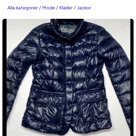
Alla kategorier
/
Mode
/
Kläder
/
Jackor