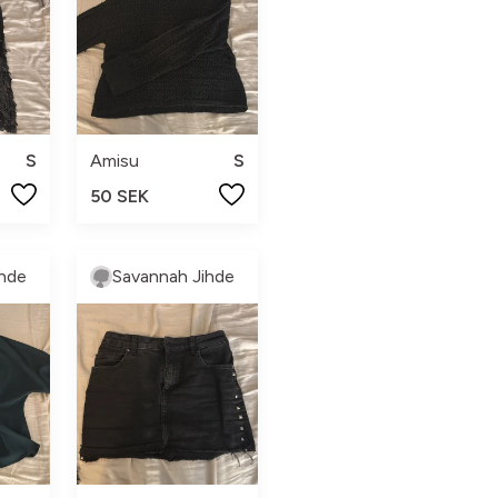
S
Amisu
S
50 SEK
hde
Savannah Jihde