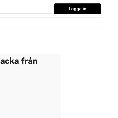
Logga in
jacka från