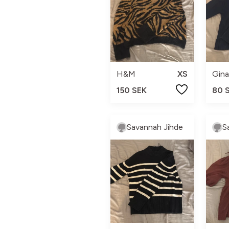
H&M
XS
Gina
150 SEK
80 
Savannah Jihde
S