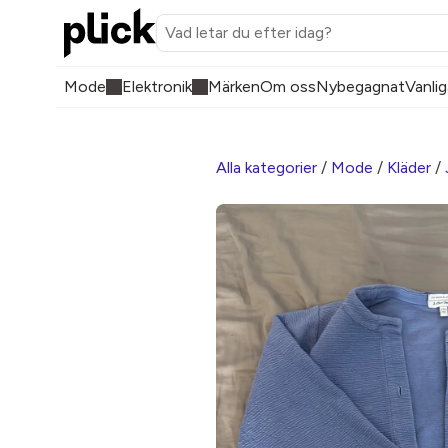
Mode
Elektronik
Märken
Om oss
Nybegagnat
Vanlig
Alla kategorier
/
Mode
/
Kläder
/