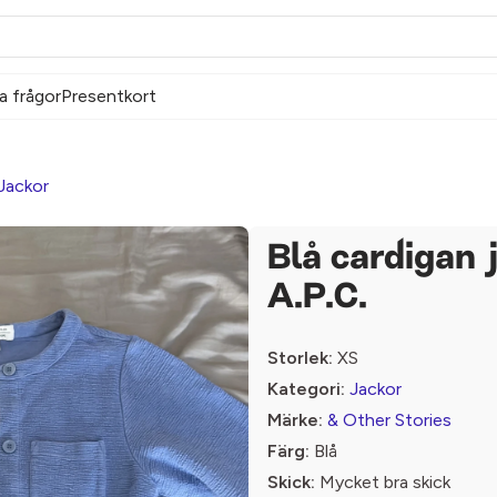
a frågor
Presentkort
Jackor
Blå cardigan 
A.P.C.
Storlek:
XS
Kategori:
Jackor
Märke:
& Other Stories
Färg:
Blå
Skick:
Mycket bra skick