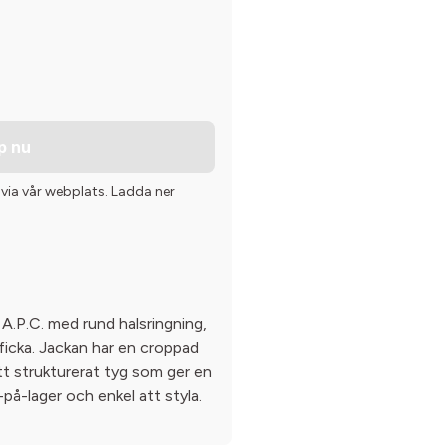
p nu
 via vår webplats. Ladda ner
 A.P.C. med rund halsringning,
ficka. Jackan har en croppad
ett strukturerat tyg som ger en
-på-lager och enkel att styla.