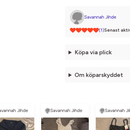
Savannah Jihde
(1)
Senast akti
Köpa via plick
Om köparskyddet
avannah Jihde
Savannah Jihde
Savannah Ji