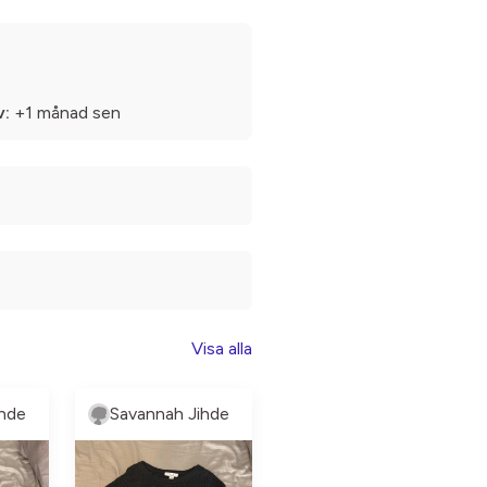
v:
+1 månad sen
Visa alla
hde
Savannah Jihde