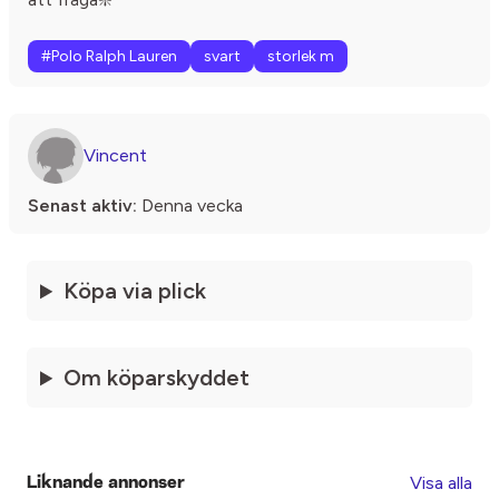
#Polo Ralph Lauren
svart
storlek m
Vincent
Senast aktiv:
Denna vecka
Köpa via plick
Om köparskyddet
Visa alla
Liknande annonser