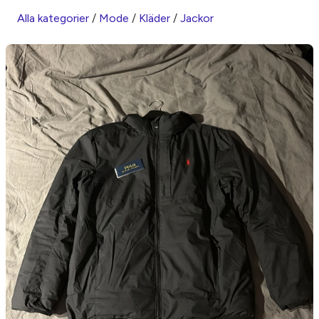
Alla kategorier
/
Mode
/
Kläder
/
Jackor