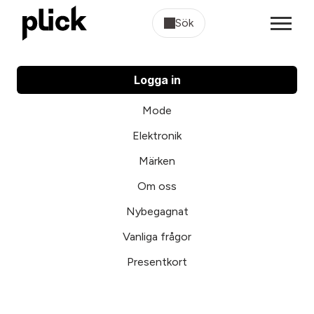
Sök
Logga in
Mode
Elektronik
Märken
Om oss
Nybegagnat
Vanliga frågor
Presentkort