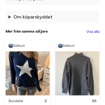
Om köparskyddet
Visa alla
Mer från samma säljare
Sellout
Sellout
Bondelid
S
XS