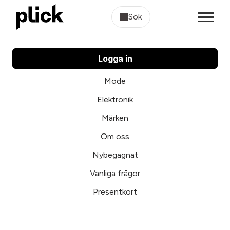
Sök
Logga in
Mode
Elektronik
Märken
Om oss
Nybegagnat
Vanliga frågor
Presentkort