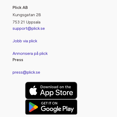
Plick AB
Kungsgatan 28
753 21 Uppsala
support@plick.se
Jobb via plick
Annonsera på plick
Press
press@plick.se