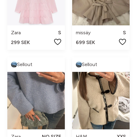
Zara
S
missäy
S
299 SEK
699 SEK
Sellout
Sellout
Zara
NO SIZE
H&M
XXS