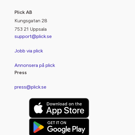
Plick AB
Kungsgatan 28
753 21 Uppsala
support@plick.se
Jobb via plick
Annonsera på plick
Press
press@plick.se