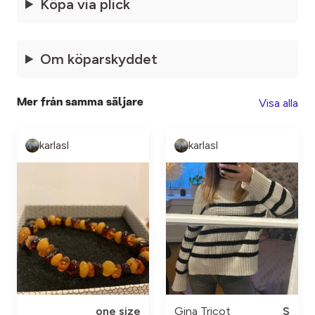
Köpa via plick
Om köparskyddet
Visa alla
Mer från samma säljare
karlasl
karlasl
one size
Gina Tricot
S