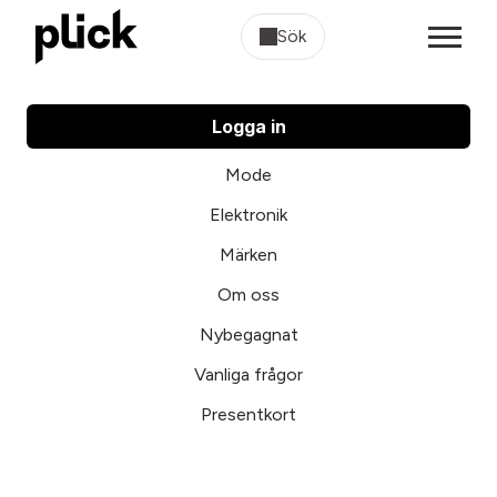
Sök
Logga in
Mode
Elektronik
Märken
Om oss
Nybegagnat
Vanliga frågor
Presentkort