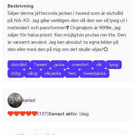
Beskrivning
Säljer denna jättecoola jackan i tweed som är slutsåld
på NA-KD. Jag gillar verkligen den då den ser så lyxig ut i
materialet och passformen❣️ Orginalpris är 999kr, jag
säljer för halva priset. Kan möjligtvis prutas ner lite. Den
är varsamt använd. Jag kan absolut ta egna bilder på
den eller med den på mig om det skulle viljas!💞
slutsåld
Tweed
jacka
overshirt
vår
lyxig
stilig
vårig
vårjacka
fest
tweedjacka
karlasl
(137)
Senast aktiv:
Idag