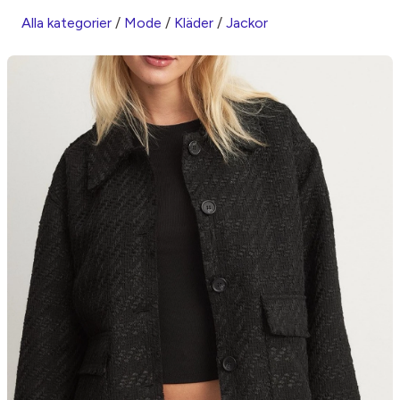
Alla kategorier
/
Mode
/
Kläder
/
Jackor