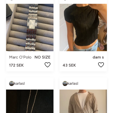
Marc O’Polo
NO SIZE
dam s
172 SEK
43 SEK
karlasl
karlasl