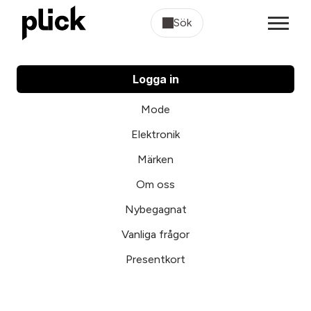
Sök
Logga in
Mode
Elektronik
Märken
Om oss
Nybegagnat
Vanliga frågor
Presentkort