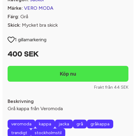
Märke:
VERO MODA
Färg:
Grå
Skick:
Mycket bra skick
1 gillamarkering
400 SEK
Frakt från 44 SEK
Beskrivning
Grå kappa från Veromoda
veromoda
kappa
jacka
grå
gråkappa
trendigt
stockholmstil