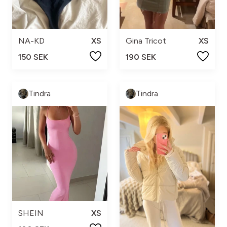
NA-KD
XS
Gina Tricot
XS
150 SEK
190 SEK
Tindra
Tindra
SHEIN
XS